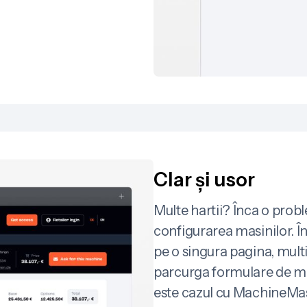
Clar și usor
Multe hartii? Înca o pro
configurarea masinilor. În
pe o singura pagina, multi 
parcurga formulare de mai
este cazul cu MachineMast