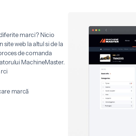
 diferite marci? Nicio
site web la altul si de la
l proces de comanda
uratorului MachineMaster.
rci
ecare marcă