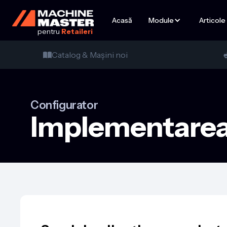
Acasă
Module
Articole
pentru
Retaileri
Catalog & Mașini noi

Configurator
Implementarea d