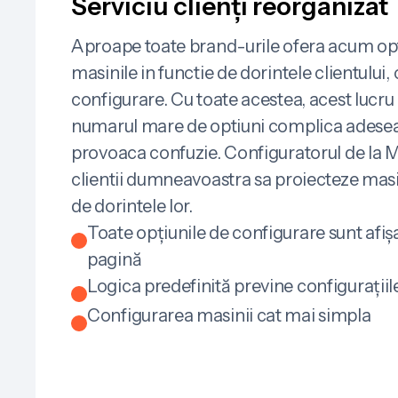
Serviciu clienți reorganizat
Aproape toate brand-urile ofera acum opt
masinile in functie de dorintele clientului
configurare. Cu toate acestea, acest lucru 
numarul mare de optiuni complica adese
provoaca confuzie. Configuratorul de la M
clientii dumneavoastra sa proiecteze masi
de dorintele lor.
Toate opțiunile de configurare sunt afișa
pagină
Logica predefinită previne configurațiil
Configurarea masinii cat mai simpla