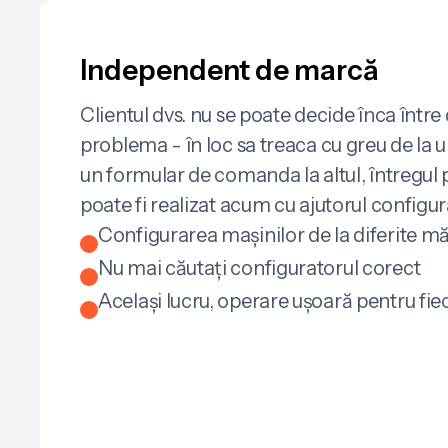
Independent de marcă
Clientul dvs. nu se poate decide înca între
problema - în loc sa treaca cu greu de la un 
un formular de comanda la altul, întregu
poate fi realizat acum cu ajutorul config
Configurarea mașinilor de la diferite mă
Nu mai căutați configuratorul corect
Același lucru, operare ușoară pentru fi