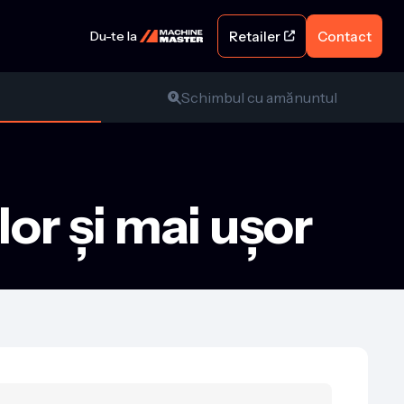
Retailer
Contact
Du-te la 

Schimbul cu amănuntul

or și mai ușor