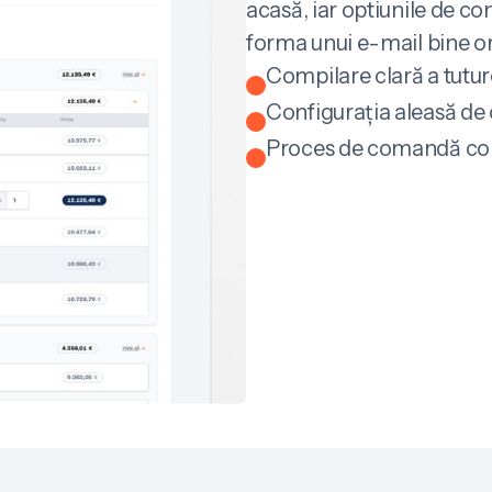
acasă, iar optiunile de co
forma unui e-mail bine o
Compilare clară a tuturo
Configurația aleasă de c
Proces de comandă con