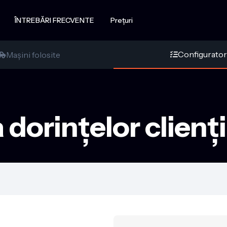
ÎNTREBĂRI FRECVENTE
Prețuri
Configurator
Mașini folosite


orințelor cliențil