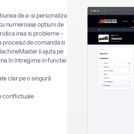
iunea de a-si personaliza
, cu numeroase optiuni de
ridica insa si probleme -
a procesul de comanda si
achineMaster îi ajuta pe
na în întregime în functie
te clar pe o singură
e conflictuale