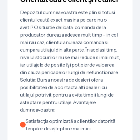
Depozitul dumneavoastra este plin si totusi
clientul caută exact masina pe care nu o
aveti? O situatie delicata: comanda de la
producator dureaza adesea mult timp - in cel
mai rau caz, clientul anuleaza comanda si
cumpara utilajul din alta parte. În acelasi timp,
nivelul stocurilor nu se mai reduce si mai mult,
iar utilajele de pe site își pot pierde valoarea
din cauza perioadelor lungi de nefunctionare.
Solutia: Bursa noastra de dealeri ofera
posibilitatea de a contacta alti dealeri cu
utilajul potrivit pentru a evita timpii lungi de
asteptare pentru utilaje. Avantajele
dumneavoastra:
Satisfacția optimizată a clienților datorită
timpilor de așteptare mai mici