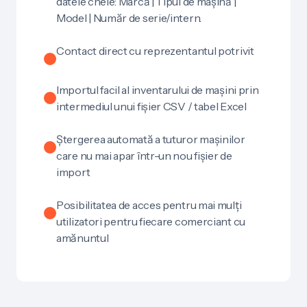
datele cheie: Marcă | Tipul de mașină |
Model | Număr de serie/intern.
Contact direct cu reprezentantul potrivit
Importul facil al inventarului de mașini prin
intermediul unui fișier CSV / tabel Excel
Ștergerea automată a tuturor mașinilor
care nu mai apar într-un nou fișier de
import
Posibilitatea de acces pentru mai mulți
utilizatori pentru fiecare comerciant cu
amănuntul