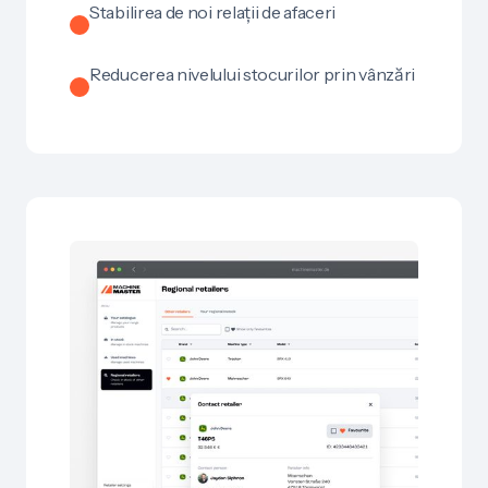
Stabilirea de noi relații de afaceri
Reducerea nivelului stocurilor prin vânzări